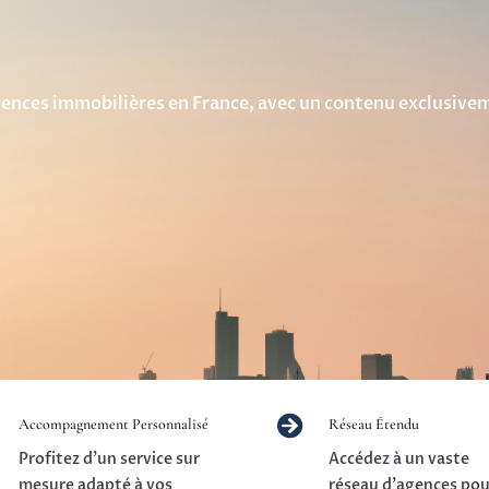
ences immobilières en France, avec un contenu exclusivem

Accompagnement Personnalisé
Réseau Étendu
Profitez d’un service sur
Accédez à un vaste
mesure adapté à vos
réseau d’agences pou