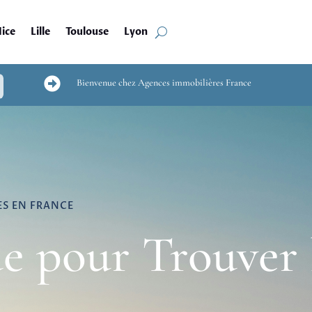
ice
Lille
Toulouse
Lyon

Bienvenue chez Agences immobilières France
ES EN FRANCE
e pour Trouver 