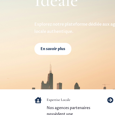
Idéale
Explorez notre plateforme dédiée aux ag
locale authentique.
En savoir plus


Expertise Locale
Nos agences partenaires
possèdent une